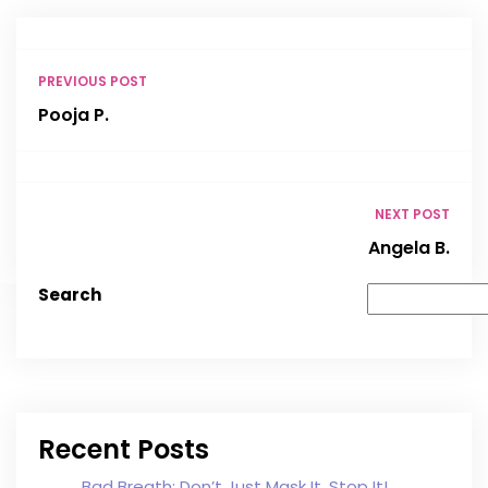
PREVIOUS POST
Pooja P.
NEXT POST
Angela B.
Search
Recent Posts
Bad Breath: Don’t Just Mask It, Stop It!